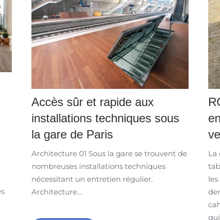
Accès sûr et rapide aux
R
installations techniques sous
en
la gare de Paris
ve
Architecture 01 Sous la gare se trouvent de
La 
nombreuses installations techniques
tab
nécessitant un entretien régulier.
les
es
Architecture...
dem
cah
qui