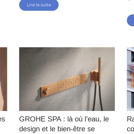
Lire la suite
es
GROHE SPA : là où l’eau, le
Ra
design et le bien-être se
co