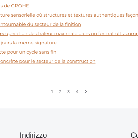
rts de GROHE
ture sensorielle où structures et textures authentiques faço
tournable du secteur de la finition
récupération de chaleur maximale dans un format ultracom
oujours la même signature
te pour un cycle sans fin
concrète pour le secteur de la construction
1
2
3
4
Indirizzo
Co