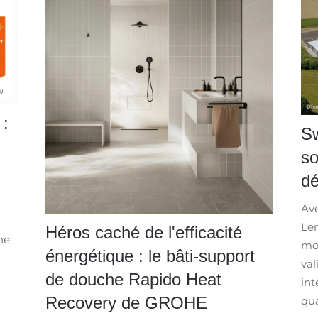
 :
Sw
so
d
Ave
Len
Héros caché de l'efficacité
ne
moi
énergétique : le bâti-support
val
de douche Rapido Heat
int
Recovery de GROHE
qua