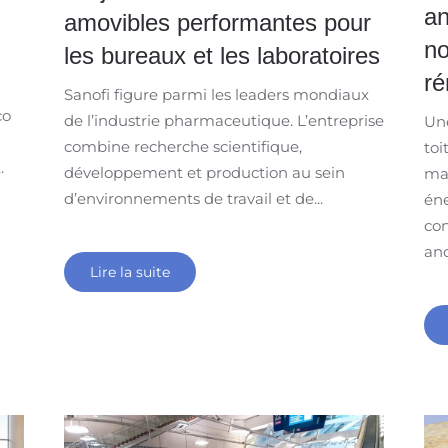
an
amovibles performantes pour
no
les bureaux et les laboratoires
ré
Sanofi figure parmi les leaders mondiaux
co
de l’industrie pharmaceutique. L’entreprise
Une
combine recherche scientifique,
toi
.
développement et production au sein
mat
d’environnements de travail et de...
éne
con
anc
Lire la suite