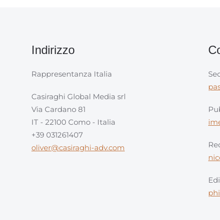
Indirizzo
Co
Rappresentanza Italia
Sec
pa
Casiraghi Global Media srl
Via Cardano 81
Pub
IT - 22100 Como - Italia
im
+39 031261407
Red
oliver@casiraghi-adv.com
ni
Edi
ph