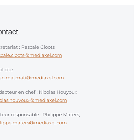
ntact
retariat : Pascale Cloots
scale.cloots@mediaxel.com
licité :
en.matmati@mediaxel.com
acteur en chef : Nicolas Houyoux
colas.houyoux@mediaxel.com
teur responsable : Philippe Maters,
ilippe.maters@mediaxel.com