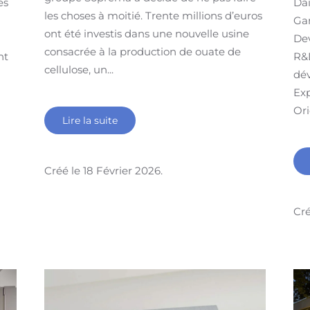
es
Da
les choses à moitié. Trente millions d’euros
Ga
ont été investis dans une nouvelle usine
De
consacrée à la production de ouate de
nt
R&
cellulose, un...
dév
Exp
Ori
Lire la suite
Créé le
18 Février 2026
.
Cré