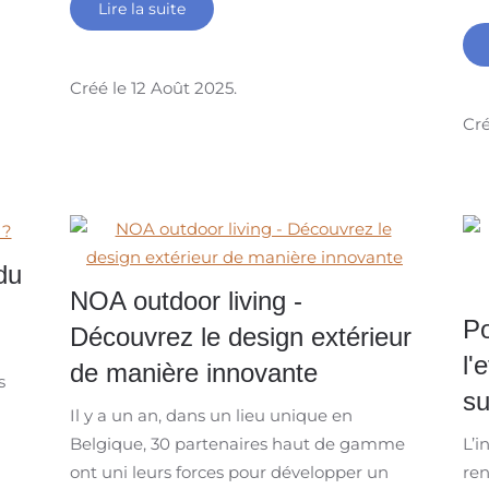
Lire la suite
Créé le
12 Août 2025
.
Cré
du
NOA outdoor living -
Po
Découvrez le design extérieur
l'
de manière innovante
s
su
Il y a un an, dans un lieu unique en
Belgique, 30 partenaires haut de gamme
L’i
ont uni leurs forces pour développer un
re