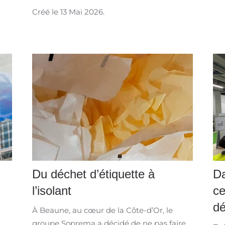
Créé le
13 Mai 2026
.
Du déchet d’étiquette à
Da
l’isolant
ce
dé
À Beaune, au cœur de la Côte-d’Or, le
groupe Soprema a décidé de ne pas faire