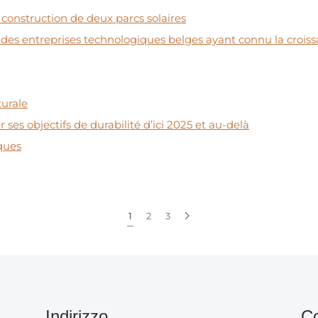
construction de deux parcs solaires
 des entreprises technologiques belges ayant connu la croiss
turale
es objectifs de durabilité d’ici 2025 et au-delà
ques
1
2
3
Indirizzo
Co