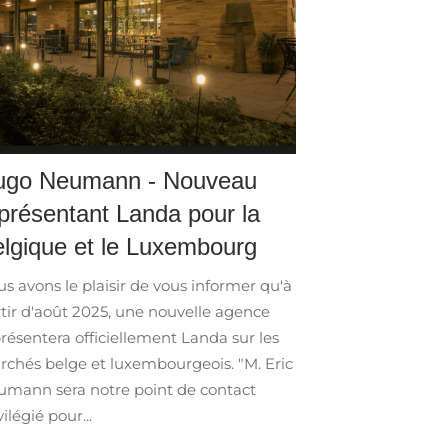
ugo Neumann - Nouveau
présentant Landa pour la
lgique et le Luxembourg
s avons le plaisir de vous informer qu'à
tir d'août 2025, une nouvelle agence
résentera officiellement Landa sur les
chés belge et luxembourgeois. "M. Eric
mann sera notre point de contact
vilégié pour...