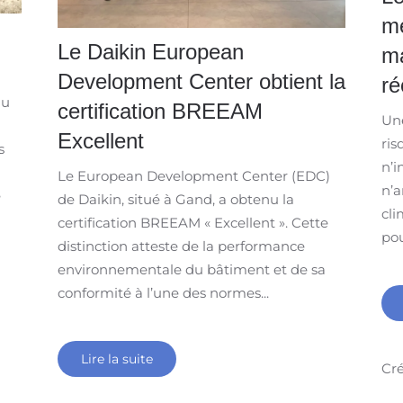
me
Le Daikin European
ma
Development Center obtient la
ré
au
certification BREEAM
Une
Excellent
ris
s
n’i
Le European Development Center (EDC)
n’a
e
de Daikin, situé à Gand, a obtenu la
cl
certification BREEAM « Excellent ». Cette
pou
distinction atteste de la performance
environnementale du bâtiment et de sa
conformité à l’une des normes...
Lire la suite
Cré