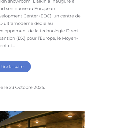
ikin snowroom Daikin a inauguré à
nd son nouveau European
velopment Center (EDC), un centre de
D ultramoderne dédié au
eloppement de la technologie Direct
ansion (DX) pour l’Europe, le Moyen-
ent et...
Lire la suite
é le
23 Octobre 2025
.