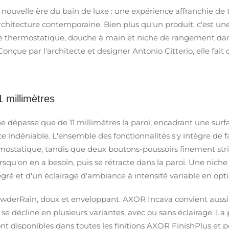
uvelle ère du bain de luxe : une expérience affranchie de 
chitecture contemporaine. Bien plus qu'un produit, c'est une 
 thermostatique, douche à main et niche de rangement dan
nçue par l'architecte et designer Antonio Citterio, elle fait d
1 millimètres
dépasse que de 11 millimètres la paroi, encadrant une surfa
 indéniable. L'ensemble des fonctionnalités s'y intègre de 
statique, tandis que deux boutons-poussoirs finement striés
orsqu'on en a besoin, puis se rétracte dans la paroi. Une nic
ré et d'un éclairage d'ambiance à intensité variable en opt
wderRain, doux et enveloppant. AXOR Incava convient aussi 
 se décline en plusieurs variantes, avec ou sans éclairage. L
 disponibles dans toutes les finitions AXOR FinishPlus et 