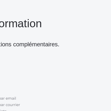
ormation
tions complémentaires.
par email
ar courrier