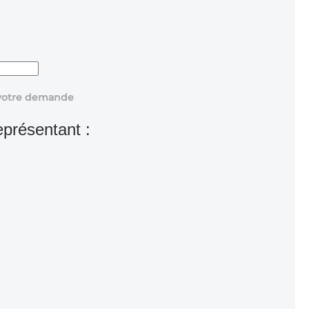
r votre demande
eprésentant :