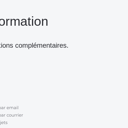
ormation
tions complémentaires.
par email
ar courrier
jets