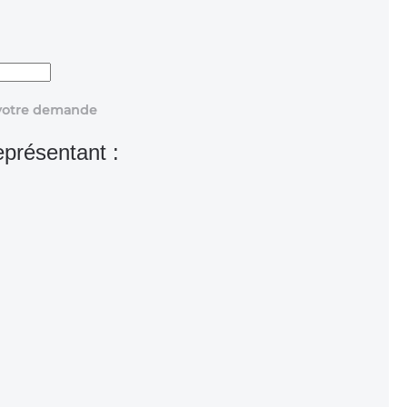
r votre demande
eprésentant :