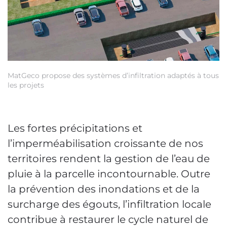
MatGeco propose des systèmes d’infiltration adaptés à tous
Tu
les projets
Les fortes précipitations et
l’imperméabilisation croissante de nos
territoires rendent la gestion de l’eau de
pluie à la parcelle incontournable. Outre
la prévention des inondations et de la
surcharge des égouts, l’infiltration locale
contribue à restaurer le cycle naturel de