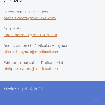
Contact
Secretariat : Pascale Cloots
pascale.cloots@mediaxel.com
Publicité :
imen.matmati@mediaxel.com
Redacteur en chef : Nicolas Houyoux
nicolas.houyoux@mediaxel.com
Editeur responsable : Philippe Maters,
philippe.maters@mediaxel.com
MediaXel
sprl - © 2026