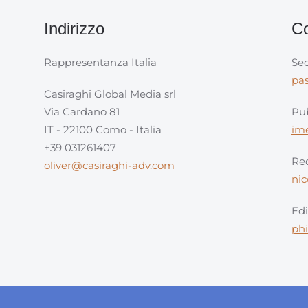
Indirizzo
Co
Rappresentanza Italia
Sec
pa
Casiraghi Global Media srl
Via Cardano 81
Pub
IT - 22100 Como - Italia
im
+39 031261407
Red
oliver@casiraghi-adv.com
ni
Edi
ph