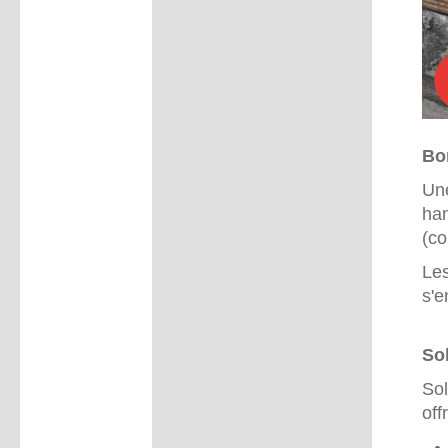
Bo
Une
han
(co
Les
s'e
So
Sol
off