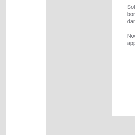
Sol
bor
dan
Nou
app