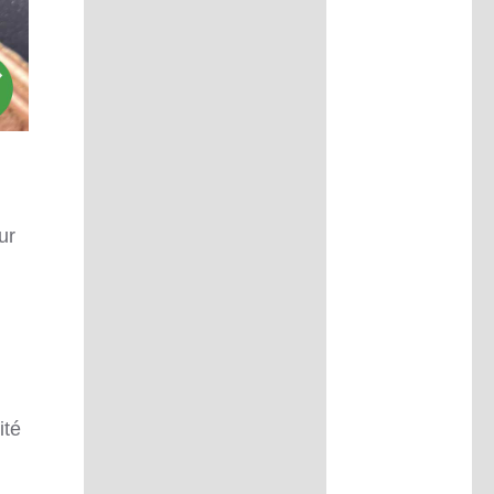
ur
ité