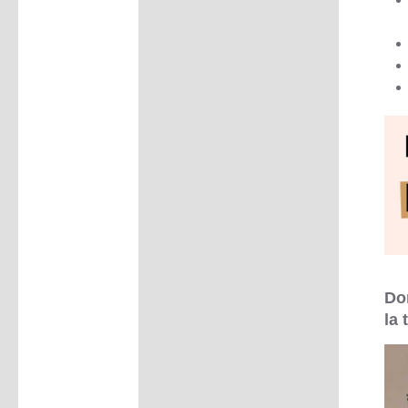
Do
la 