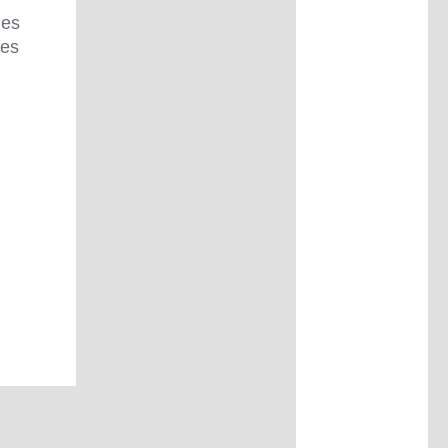
les
les