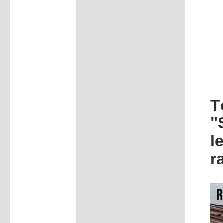
T
"
l
r