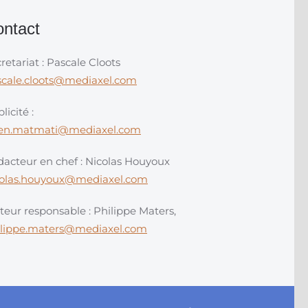
ntact
retariat : Pascale Cloots
scale.cloots@mediaxel.com
licité :
en.matmati@mediaxel.com
acteur en chef : Nicolas Houyoux
colas.houyoux@mediaxel.com
teur responsable : Philippe Maters,
ilippe.maters@mediaxel.com