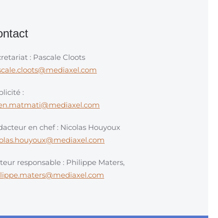
ntact
retariat : Pascale Cloots
scale.cloots@mediaxel.com
licité :
en.matmati@mediaxel.com
acteur en chef : Nicolas Houyoux
colas.houyoux@mediaxel.com
teur responsable : Philippe Maters,
ilippe.maters@mediaxel.com