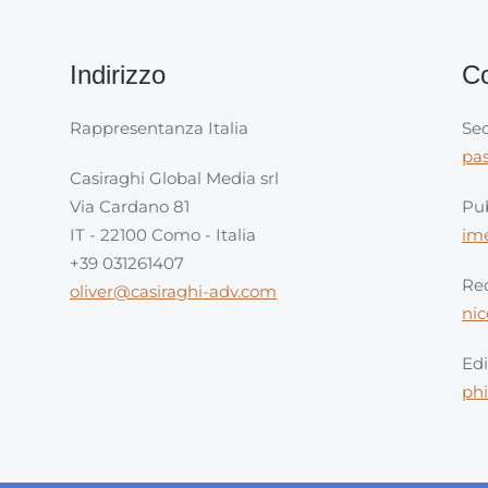
Indirizzo
Co
Rappresentanza Italia
Sec
pa
Casiraghi Global Media srl
Via Cardano 81
Pub
IT - 22100 Como - Italia
im
+39 031261407
Red
oliver@casiraghi-adv.com
ni
Edi
ph